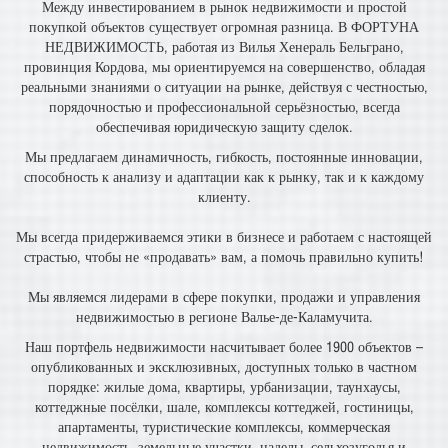
Между инвестированием в рынок недвижимости и простой
покупкой объектов существует огромная разница. В ФОРТУНА
НЕДВИЖИМОСТЬ, работая из Вилья Хенераль Бельграно,
провинция Кордова, мы ориентируемся на совершенство, обладая
реальными знаниями о ситуации на рынке, действуя с честностью,
порядочностью и профессиональной серьёзностью, всегда
обеспечивая юридическую защиту сделок.
Мы предлагаем динамичность, гибкость, постоянные инновации,
способность к анализу и адаптации как к рынку, так и к каждому
клиенту.
Мы всегда придерживаемся этики в бизнесе и работаем с настоящей
страстью, чтобы не «продавать» вам, а помочь правильно купить!
Мы являемся лидерами в сфере покупки, продажи и управления
недвижимостью в регионе Валье-де-Каламучита.
Наш портфель недвижимости насчитывает более 1900 объектов –
опубликованных и эксклюзивных, доступных только в частном
порядке: жилые дома, квартиры, урбанизации, таунхаусы,
коттеджные посёлки, шале, комплексы коттеджей, гостиницы,
апартаменты, туристические комплексы, коммерческая
недвижимость, земельные участки, наделы, сельхозугодья и