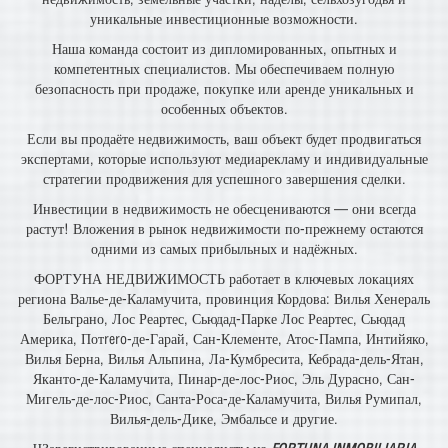
уникальные инвестиционные возможности.
Наша команда состоит из дипломированных, опытных и
компетентных специалистов. Мы обеспечиваем полную
безопасность при продаже, покупке или аренде уникальных и
особенных объектов.
Если вы продаёте недвижимость, ваш объект будет продвигаться
экспертами, которые используют медиарекламу и индивидуальные
стратегии продвижения для успешного завершения сделки.
Инвестиции в недвижимость не обесцениваются — они всегда
растут! Вложения в рынок недвижимости по-прежнему остаются
одними из самых прибыльных и надёжных.
ФОРТУНА НЕДВИЖИМОСТЬ работает в ключевых локациях
региона Валье-де-Каламучита, провинция Кордова: Вилья Хенераль
Бельграно, Лос Реартес, Сьюдад-Парке Лос Реартес, Сьюдад
Америка, Потrero-де-Гарай, Сан-Клементе, Атос-Пампа, Интийяко,
Вилья Берна, Вилья Альпина, Ла-Кумбресита, Кебрада-дель-Ятан,
Яканто-де-Каламучита, Пинар-де-лос-Риос, Эль Дурасно, Сан-
Мигель-де-лос-Риос, Санта-Роса-де-Каламучита, Вилья Румипал,
Вилья-дель-Дике, Эмбальсе и другие.