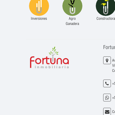
Inversiones
Agro
Constructora
Ganadera
Fortu
A
V
C
+
+
C