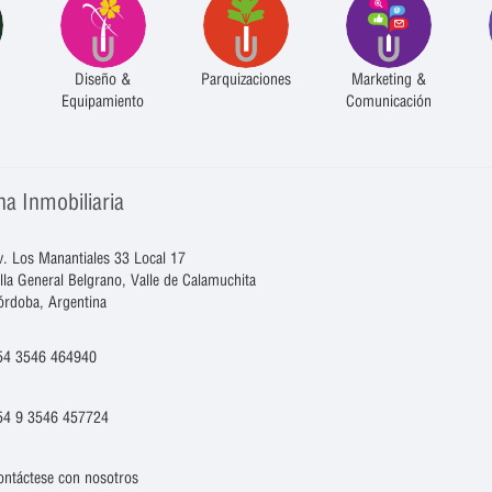
Diseño &
Parquizaciones
Marketing &
Equipamiento
Comunicación
na Inmobiliaria
v. Los Manantiales 33 Local 17
illa General Belgrano, Valle de Calamuchita
órdoba, Argentina
54 3546 464940
54 9 3546 457724
ontáctese con nosotros