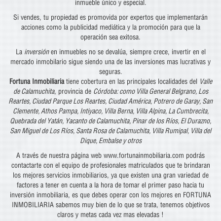
inmueble único y especial.
Si vendes, tu propiedad es promovida por expertos que implementarán
acciones como la publicidad mediática y la promoción para que la
operación sea exitosa.
La
inversión
en inmuebles no se devalúa, siempre crece, invertir en el
mercado inmobilario sigue siendo una de las inversiones mas lucrativas y
seguras.
Fortuna Inmobiliaria
tiene cobertura en las principales localidades del
Valle
de Calamuchita
, provincia de
Córdoba: como Villa General Belgrano, Los
Reartes, Ciudad Parque Los Reartes, Ciudad América, Potrero de Garay, San
Clemente, Athos Pampa, Intiyaco, Villa Berna, Villa Alpina, La Cumbrecita,
Quebrada del Yatán, Yacanto de Calamuchita, Pinar de los Ríos, El Durazno,
San Miguel de Los Ríos, Santa Rosa de Calamuchita, Villa Rumipal, Villa del
Dique, Embalse y otros
A través de nuestra página web www.fortunainmobiliaria.com podrás
contactarte con el equipo de profesionales matriculados que te brindaran
los mejores servicios inmobiliarios, ya que existen una gran variedad de
factores a tener en cuenta a la hora de tomar el primer paso hacia tu
inversión inmobiliaria, es que debes operar con los mejores en FORTUNA
INMOBILIARIA sabemos muy bien de lo que se trata, tenemos objetivos
claros y metas cada vez mas elevadas !