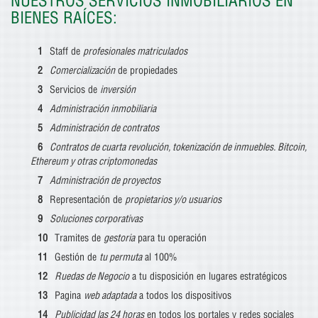
NUESTROS SERVICIOS INMOBILIARIOS EN
BIENES RAÍCES:
Staff de
profesionales matriculados
Comercialización
de propiedades
Servicios de
inversión
Administración inmobiliaria
Administración de contratos
Contratos de cuarta revolución, tokenización de inmuebles. Bitcoin,
Ethereum y otras criptomonedas
Administración de proyectos
Representación de
propietarios y/o usuarios
Soluciones corporativas
Tramites de
gestoria
para tu operación
Gestión de
tu permuta
al 100%
Ruedas de Negocio
a tu disposición en lugares estratégicos
Pagina
web adaptada
a todos los dispositivos
Publicidad las 24 horas
en todos los portales y redes sociales