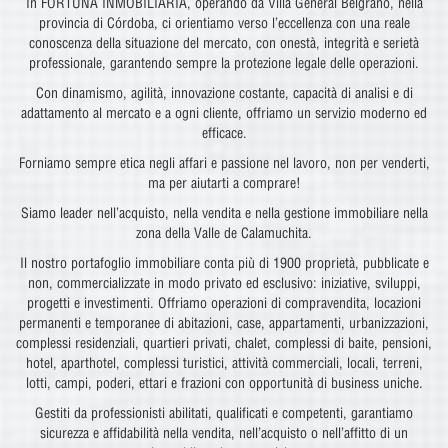
In FORTUNA INMOBILIARIA, operando da Villa General Belgrano, nella
provincia di Córdoba, ci orientiamo verso l’eccellenza con una reale
conoscenza della situazione del mercato, con onestà, integrità e serietà
professionale, garantendo sempre la protezione legale delle operazioni.
Con dinamismo, agilità, innovazione costante, capacità di analisi e di
adattamento al mercato e a ogni cliente, offriamo un servizio moderno ed
efficace.
Forniamo sempre etica negli affari e passione nel lavoro, non per venderti,
ma per aiutarti a comprare!
Siamo leader nell’acquisto, nella vendita e nella gestione immobiliare nella
zona della Valle de Calamuchita.
Il nostro portafoglio immobiliare conta più di 1900 proprietà, pubblicate e
non, commercializzate in modo privato ed esclusivo: iniziative, sviluppi,
progetti e investimenti. Offriamo operazioni di compravendita, locazioni
permanenti e temporanee di abitazioni, case, appartamenti, urbanizzazioni,
complessi residenziali, quartieri privati, chalet, complessi di baite, pensioni,
hotel, aparthotel, complessi turistici, attività commerciali, locali, terreni,
lotti, campi, poderi, ettari e frazioni con opportunità di business uniche.
Gestiti da professionisti abilitati, qualificati e competenti, garantiamo
sicurezza e affidabilità nella vendita, nell’acquisto o nell’affitto di un