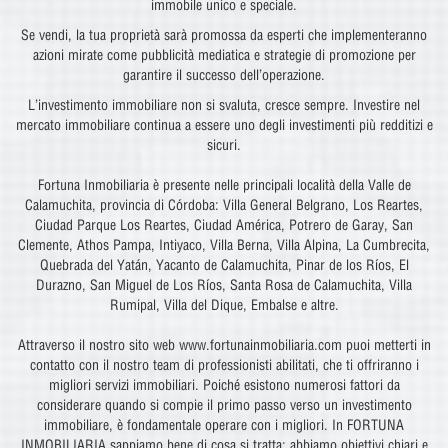
immobile unico e speciale.
Se vendi, la tua proprietà sarà promossa da esperti che implementeranno
azioni mirate come pubblicità mediatica e strategie di promozione per
garantire il successo dell’operazione.
L’investimento immobiliare non si svaluta, cresce sempre. Investire nel
mercato immobiliare continua a essere uno degli investimenti più redditizi e
sicuri.
Fortuna Inmobiliaria è presente nelle principali località della Valle de
Calamuchita, provincia di Córdoba: Villa General Belgrano, Los Reartes,
Ciudad Parque Los Reartes, Ciudad América, Potrero de Garay, San
Clemente, Athos Pampa, Intiyaco, Villa Berna, Villa Alpina, La Cumbrecita,
Quebrada del Yatán, Yacanto de Calamuchita, Pinar de los Ríos, El
Durazno, San Miguel de Los Ríos, Santa Rosa de Calamuchita, Villa
Rumipal, Villa del Dique, Embalse e altre.
Attraverso il nostro sito web www.fortunainmobiliaria.com puoi metterti in
contatto con il nostro team di professionisti abilitati, che ti offriranno i
migliori servizi immobiliari. Poiché esistono numerosi fattori da
considerare quando si compie il primo passo verso un investimento
immobiliare, è fondamentale operare con i migliori. In FORTUNA
INMOBILIARIA sappiamo bene di cosa si tratta: abbiamo obiettivi chiari e