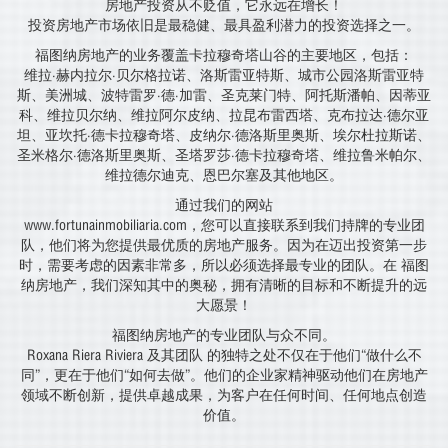
房地产投资从不贬值，它永远在增长！
投资房地产市场依旧是最稳健、最具盈利潜力的投资选择之一。
福图纳房地产的业务覆盖卡拉穆奇塔山谷的主要地区，包括：
维拉·赫内拉尔·贝尔格拉诺、洛斯雷亚特斯、城市公园洛斯雷亚特
斯、美洲城、波特雷罗·德·加雷、圣克莱门特、阿托斯潘帕、因蒂亚
科、维拉贝尔纳、维拉阿尔皮纳、拉昆布雷西塔、克布拉达·德尔亚
坦、亚坎托·德卡拉穆奇塔、皮纳尔·德洛斯里奥斯、埃尔杜拉斯诺、
圣米格尔·德洛斯里奥斯、圣塔罗莎·德卡拉穆奇塔、维拉鲁米帕尔、
维拉德尔迪克、恩巴尔塞及其他地区。
通过我们的网站
www.fortunainmobiliaria.com，您可以直接联系到我们持牌的专业团
队，他们将为您提供最优质的房地产服务。因为在迈出投资第一步
时，需要考虑的因素非常多，所以必须选择最专业的团队。在 福图
纳房地产，我们深知其中的奥秘，拥有清晰的目标和不断提升的远
大愿景！
福图纳房地产的专业团队与众不同。
Roxana Riera Riviera 及其团队 的独特之处不仅在于他们“做什么不
同”，更在于他们“如何去做”。他们的企业家精神驱动他们在房地产
领域不断创新，提供卓越成果，为客户在任何时间、任何地点创造
价值。