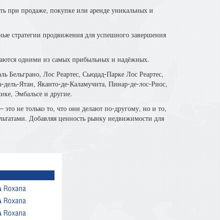
ь при продаже, покупке или аренде уникальных и
ьные стратегии продвижения для успешного завершения
таются одними из самых прибыльных и надёжных.
Бельграно, Лос Реартес, Сьюдад-Парке Лос Реартес,
-дель-Ятан, Яканто-де-Каламучита, Пинар-де-лос-Риос,
ике, Эмбальсе и другие.
— это не только то, что они делают по-другому, но и то,
льтатами. Добавляя ценность рынку недвижимости для