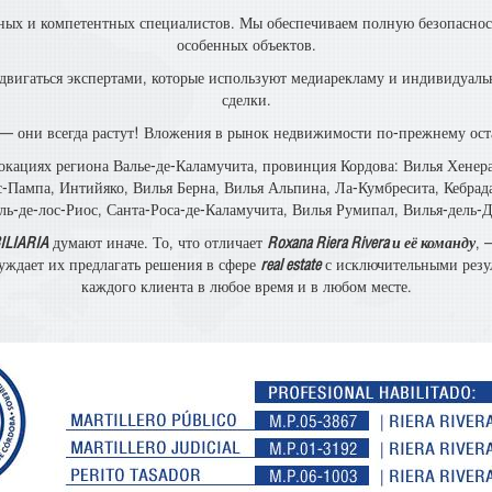
ных и компетентных специалистов. Мы обеспечиваем полную безопасност
особенных объектов.
одвигаться экспертами, которые используют медиарекламу и индивидуал
сделки.
— они всегда растут! Вложения в рынок недвижимости по-прежнему ос
х региона Валье-де-Каламучита, провинция Кордова: Вилья Хенераль 
с-Пампа, Интийяко, Вилья Берна, Вилья Альпина, Ла-Кумбресита, Кебрада
ь-де-лос-Риос, Санта-Роса-де-Каламучита, Вилья Румипал, Вилья-дель-Д
ILIARIA
думают иначе. То, что отличает
Roxana Riera Rivera и её команду
, 
уждает их предлагать решения в сфере
real estate
с исключительными резу
каждого клиента в любое время и в любом месте.