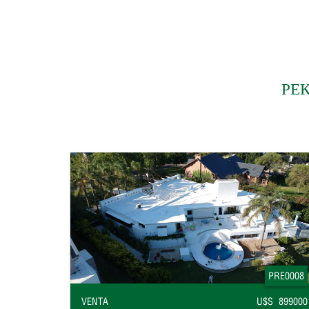
РЕ
PRE0008
VENTA
U$S 899000