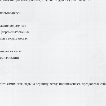
объектов, расчёты в Bitcoin, Ethereum и других криптовалютах
 пользователей
мление документов
 (перемены/обмены)
ески важных местах
оциальных сетях
ерциализации
ить самих себя, ведь на вершину всегда поднимаешься, преодолевая себя