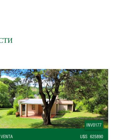
СТИ
INV0177
VENTA
U$S 625890