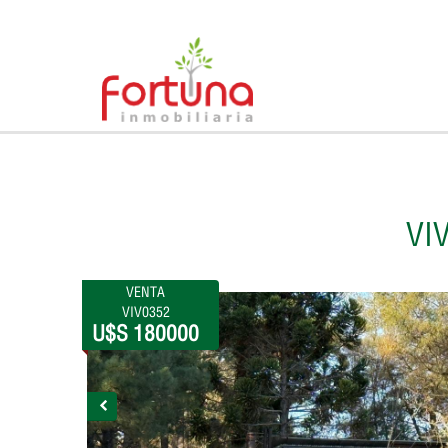
VI
VENTA
VIV0352
U$S 180000