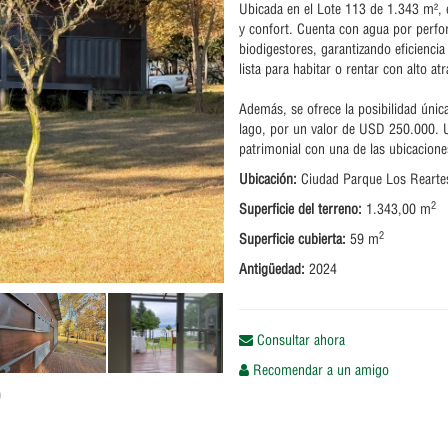
Ubicada en el Lote 113 de 1.343 m², e
y confort. Cuenta con agua por perfor
biodigestores, garantizando eficienc
lista para habitar o rentar con alto atr
Además, se ofrece la posibilidad única
lago, por un valor de USD 250.000. U
patrimonial con una de las ubicacione
Ubicación:
Ciudad Parque Los Rearte
2
Superficie del terreno:
1.343,00 m
2
Superficie cubierta:
59 m
Antigüedad:
2024
Consultar ahora
Recomendar a un amigo