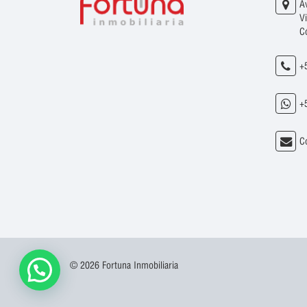
A
V
C
+
+
C
© 2026 Fortuna Inmobiliaria