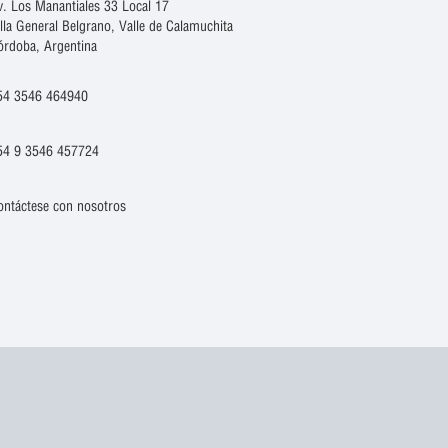
v. Los Manantiales 33 Local 17
illa General Belgrano, Valle de Calamuchita
órdoba, Argentina
54 3546 464940
54 9 3546 457724
ontáctese con nosotros