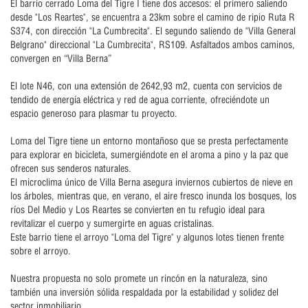
El barrio cerrado Loma del Tigre I tiene dos accesos: el primero saliendo
desde "Los Reartes", se encuentra a 23km sobre el camino de ripio Ruta R
S374, con dirección "La Cumbrecita". El segundo saliendo de "Villa General
Belgrano" direccional "La Cumbrecita", RS109. Asfaltados ambos caminos,
convergen en “Villa Berna”
El lote N46, con una extensión de 2642,93 m2, cuenta con servicios de
tendido de energía eléctrica y red de agua corriente, ofreciéndote un
espacio generoso para plasmar tu proyecto.
Loma del Tigre tiene un entorno montañoso que se presta perfectamente
para explorar en bicicleta, sumergiéndote en el aroma a pino y la paz que
ofrecen sus senderos naturales.
El microclima único de Villa Berna asegura inviernos cubiertos de nieve en
los árboles, mientras que, en verano, el aire fresco inunda los bosques, los
ríos Del Medio y Los Reartes se convierten en tu refugio ideal para
revitalizar el cuerpo y sumergirte en aguas cristalinas.
Este barrio tiene el arroyo "Loma del Tigre" y algunos lotes tienen frente
sobre el arroyo.
Nuestra propuesta no solo promete un rincón en la naturaleza, sino
también una inversión sólida respaldada por la estabilidad y solidez del
sector inmobiliario.