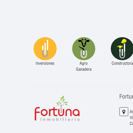
Inversiones
Agro
Constructora
Ganadera
Fortu
A
V
C