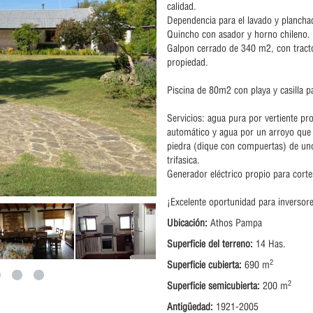
calidad.
Dependencia para el lavado y plancha
Quincho con asador y horno chileno.
Galpon cerrado de 340 m2, con tract
propiedad.
Piscina de 80m2 con playa y casilla pa
Servicios: agua pura por vertiente pr
automático y agua por un arroyo que
piedra (dique con compuertas) de uno
trifasica.
Generador eléctrico propio para corte
¡Excelente oportunidad para inversor
Ubicación:
Athos Pampa
Superficie del terreno:
14 Has.
2
Superficie cubierta:
690 m
2
Superficie semicubierta:
200 m
Antigüedad:
1921-2005