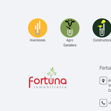
Inversiones
Agro
Constructora
Ganadera
Fortu
A
V
C
+