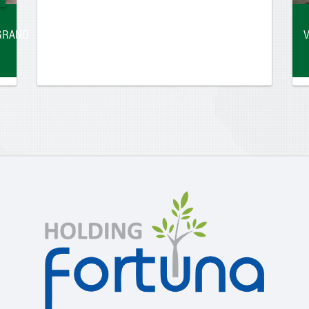
LGRANO
V