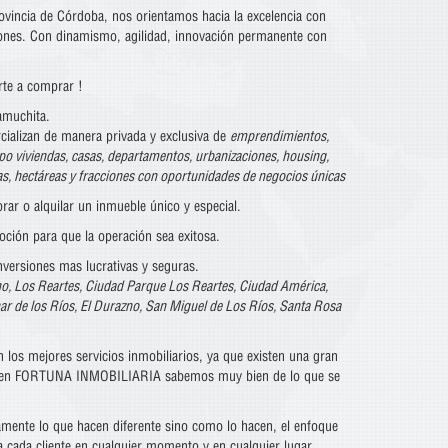
rovincia de Córdoba, nos orientamos hacia la excelencia con
ciones. Con dinamismo, agilidad, innovación permanente con
rte a comprar !
amuchita.
cializan de manera privada y exclusiva de
emprendimientos,
ipo viviendas, casas, departamentos, urbanizaciones, housing,
ras, hectáreas y fracciones con oportunidades de negocios únicas
ar o alquilar un inmueble único y especial.
ción para que la operación sea exitosa.
nversiones mas lucrativas y seguras.
o, Los Reartes, Ciudad Parque Los Reartes, Ciudad América,
nar de los Ríos, El Durazno, San Miguel de Los Ríos, Santa Rosa
los mejores servicios inmobiliarios, ya que existen una gran
jores en FORTUNA INMOBILIARIA sabemos muy bien de lo que se
mente lo que hacen diferente sino como lo hacen, el enfoque
 cada cliente en cualquier momento y en cualquier lugar.