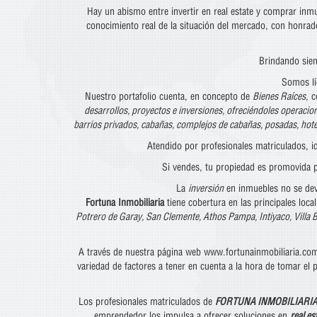
Hay un abismo entre invertir en real estate y comprar inm
conocimiento real de la situación del mercado, con honrad
Brindando siem
Somos lí
Nuestro portafolio cuenta, en concepto de
Bienes Raíces
, 
desarrollos, proyectos e inversiones, ofreciéndoles operacio
barrios privados, cabañas, complejos de cabañas, posadas, hotel
Atendido por profesionales matriculados, i
Si vendes, tu propiedad es promovida p
La
inversión
en inmuebles no se deva
Fortuna Inmobiliaria
tiene cobertura en las principales loca
Potrero de Garay, San Clemente, Athos Pampa, Intiyaco, Villa B
A través de nuestra página web www.fortunainmobiliaria.com 
variedad de factores a tener en cuenta a la hora de tomar 
Los profesionales matriculados de
FORTUNA INMOBILIARI
emprendedor los impulsa a ofrecer soluciones en
real es