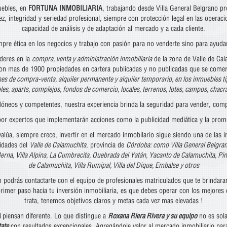
uebles, en
FORTUNA INMOBILIARIA
, trabajando desde Villa General Belgrano p
ez, integridad y seriedad profesional, siempre con protección legal en las opera
capacidad de análisis y de adaptación al mercado y a cada cliente.
pre ética en los negocios y trabajo con pasión para no venderte sino para ayuda
deres en la
compra, venta y administración inmobiliaria
de la zona de Valle de Cal
con mas de 1900 propiedades en cartera publicadas y no publicadas que se comer
nes de compra-venta, alquiler permanente y alquiler temporario, en los inmuebles t
es, aparts, complejos, fondos de comercio, locales, terrenos, lotes, campos, chac
dóneos y competentes, nuestra experiencia brinda la seguridad para vender, compr
or expertos que implementarán acciones como la publicidad mediática y la promo
lúa, siempre crece, invertir en el mercado inmobilario sigue siendo una de las i
lidades del
Valle de Calamuchita
, provincia de
Córdoba: como Villa General Belgran
erna, Villa Alpina, La Cumbrecita, Quebrada del Yatán, Yacanto de Calamuchita, Pi
de Calamuchita, Villa Rumipal, Villa del Dique, Embalse y otros
podrás contactarte con el equipo de profesionales matriculados que te brindaran 
el primer paso hacia tu inversión inmobiliaria, es que debes operar con los me
trata, tenemos objetivos claros y metas cada vez mas elevadas !
A
piensan diferente. Lo que distingue a
Roxana Riera Rivera y su equipo
no es sola
tate
con resultados excepcionales. Agregándole valor al mercado inmobiliario para